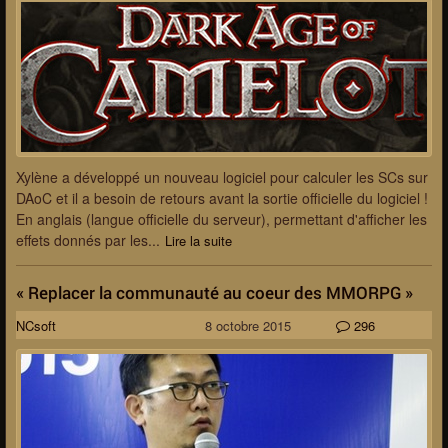
Xylène a développé un nouveau logiciel pour calculer les SCs sur
DAoC et il a besoin de retours avant la sortie officielle du logiciel !
En anglais (langue officielle du serveur), permettant d'afficher les
effets donnés par les...
Lire la suite
« Replacer la communauté au coeur des MMORPG »
NCsoft
8 octobre 2015
296