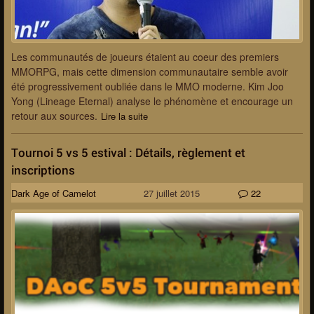
Les communautés de joueurs étaient au coeur des premiers
MMORPG, mais cette dimension communautaire semble avoir
été progressivement oubliée dans le MMO moderne. Kim Joo
Yong (Lineage Eternal) analyse le phénomène et encourage un
retour aux sources.
Lire la suite
Tournoi 5 vs 5 estival : Détails, règlement et
inscriptions
Dark Age of Camelot
27 juillet 2015
22